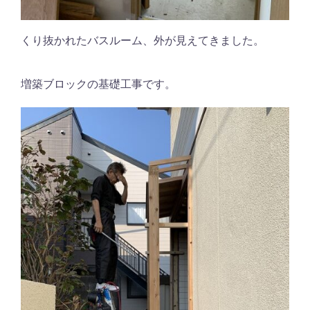
くり抜かれたバスルーム、外が見えてきました。
増築ブロックの基礎工事です。