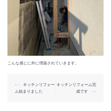
こんな感じに外に増築されていきます。
⟵
キッチンリフォー
キッチンリフォーム完
ム始まりました
成です
⟶