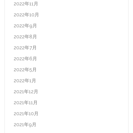
2022年11月
2022年10月
2022年9月
2022年8月
2022年7月
2022年6月
2022年5月
2022年1月
2021年12月
2021年11月
2021年10月
2021年9月