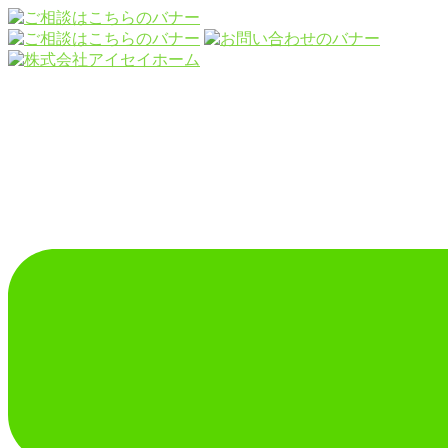
コ
ン
テ
ン
ツ
へ
ス
キ
ッ
プ