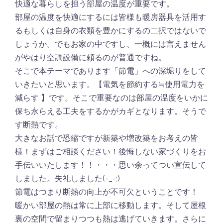
快適な暮らしを担う部屋の温度が重要です。
部屋の温度を快適にするには皆様も暖房器具を活用す
るもしくは自身の衣類を豊かにするの二択ではないで
しょうか。でもお家の中ですし、一概には言えません
がやはり空調設備に頼るのが普通ですね。
そこで本テーマであります「節電」への深堀りをして
いきたいと思います。【電気を節約する≒使用電力を
減らす 】です。そこで重要なのは部屋の温度をいかに
保ち永らえる工夫をするかがカギとなります。そうで
す断熱です。
大きなお話で恐縮ですが新築や増改築をお考えの皆
様！まずはご相談ください！後悔しない家づくりをお
手伝いいたします！！・・・思い余ってつい宣伝して
しました。失礼しました(-_-;)
節電はつまり断熱の向上が不可欠ということです！
暖かい部屋の熱は常に上部に移動します。そして屋根
裏の空間で留まりつつも熱は逃げていきます。さらに