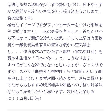
は逃げる熱の移動が少しずつ勢いをつけ、床下やわず
かな隙間から冷たい空気を引っ張り込もうとします。
負の連鎖です。
極端なイメージですがファンヒーターをつけた部屋を
例に挙げますと、（人の身長を考えると）首あたりか
ら下にかけて新鮮な冷たい空気、そして上部は有害物
質や一酸化炭素含有量の豊富な暖かい空気溜ま
り。。。快適を求めてひたすら燃料（電気や灯油）を
費やす生活が「日本の冬！」と、こうなります。
すべてがこんな家ではないと思いますが、ざっくりで
すが、ズバリ『断熱性と機密性』≒「節電」という事
を申し上げてひとまず次回へ続きます。さらに掘り下
げながらもおすすめ暖房器具や断熱への手軽な対策法
などもご紹介したいと思います。次回もお楽しみ
に！！12月6日 (火)