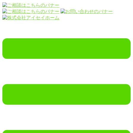
コ
ン
テ
ン
ツ
へ
ス
キ
ッ
プ