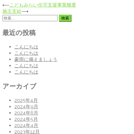
⟵
こどもみらい住宅支援事業概要
投
施主支給
⟶
稿
検
索:
ナ
最近の投稿
ビ
こんにちは
ゲ
こんにちは
豪雨に備えましょう
ー
こんにちは
こんにちは
シ
ョ
アーカイブ
ン
2025年4月
2024年9月
2024年6月
2024年5月
2024年4月
2023年12月