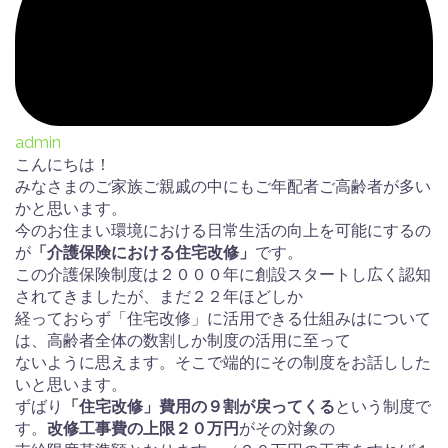
admin
こんにちは！
みなさまのご家族ご親戚の中にもご年配者ご高齢者が多い
かと思います。
今のお住まい環境における日常生活の向上を可能にするの
が
「介護保険における住宅改修」
です。
この介護保険制度は２０００年に創設スタートし広く認知
されてきましたが、まだ２２年ほどしか
経っておらず「住宅改修」に活用できる仕組みはについて
は、高齢者全体の数割しか制度の活用に至って
ないように思えます。そこで端的にその制度をお話しした
いと思います。
ずばり
「住宅改修」費用の９割が戻ってくる
という制度で
す。
改修工事費の上限２０万円
がその対象の