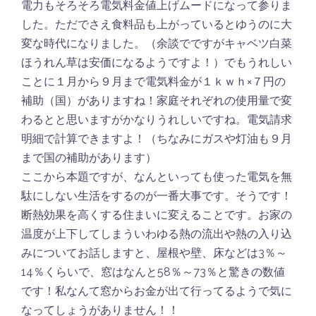
電力もそろそろ電気料金値上げムードになって参りま
した。ただでさえ食料品も上がっているとゆうのに大
変な時代になりました。（余談でですがキャベツ白菜
ほうれん草は安価になるようですよ！）でもうれしい
ことに１月から９月まで電気料金が１ｋｗｈ×７円の
補助（国）がありますね！家庭それぞれの使用量で変
わるとと思いますがかなりうれしいですね。電気請求
明細で計算できますよ！（ちなみにガスや灯油も９月
まで国の補助があります）
ここから本題ですが、なんといっても使った電気を無
駄にしない生活をするのが一番大事です。そうです！
断熱効果を高くする住まいに変えることです。お家の
温度が上下してしまういわゆる熱の流出や熱の入り込
みについてお話しますと、屋根や壁、床などは3％～
14％くらいで、窓はなんと58％～73％と驚きの数値
です！私なんて窓からお金が出て行ってるようで気に
なってしょうがありません！！